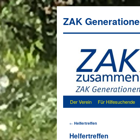
ZAK Generatione
Zum
Der Verein
Für Hilfesuchende
Inhalt
←
Helfertreffen
springen
Helfertreffen