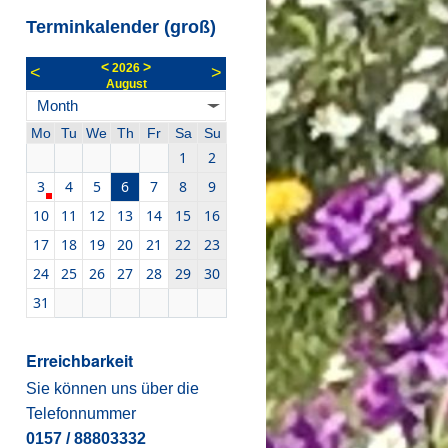
Terminkalender (groß)
<
>
2026
<
>
August
Month
Mo
Tu
We
Th
Fr
Sa
Su
1
2
3
4
5
6
7
8
9
10
11
12
13
14
15
16
17
18
19
20
21
22
23
24
25
26
27
28
29
30
31
Erreichbarkeit
elfertreffen
Sie können uns über die
5.10.2026 18:30 - 05.10.2026 19:30
Telefonnummer
0157 / 88803332
ir freuen uns über euer zahlreiches Erscheinen.