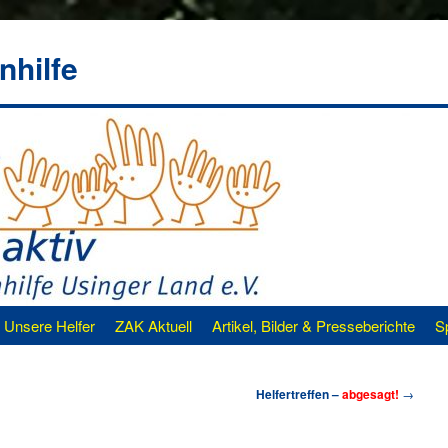
nhilfe
Unsere Helfer
ZAK Aktuell
Artikel, Bilder & Presseberichte
S
Helfertreffen –
abgesagt!
→