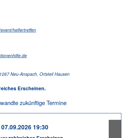
event/helfertreffen
tionenhilfe.de
61267 Neu-Anspach, Ortsteil Hausen
reiches Erscheinen.
wandte zukünftige Termine
H
- 07.09.2026 19:30
0
uer zahlreiches Erscheinen.
W