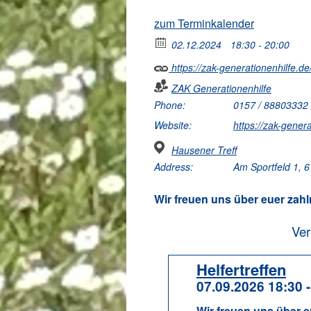
zum Terminkalender
02.12.2024
18:30 - 20:00
https://zak-generationenhilfe.de/
ZAK Generationenhilfe
Phone:
0157 / 88803332
Website:
https://zak-genera
Hausener Treff
Address:
Am Sportfeld 1, 
Wir freuen uns über euer zahl
Ver
Helfertreffen
07.09.2026 18:30 
Wir freuen uns über e