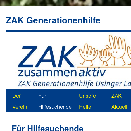
ZAK Generationenhilfe
Zum
Der
Für
Unsere
ZAK
Inhalt
Verein
Hilfesuchende
Helfer
Aktuell
springen
Für Hilfesuchende