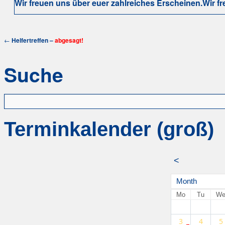
Wir freuen uns über euer zahlreiches Erscheinen.
Wir f
←
Helfertreffen –
abgesagt!
Suche
Terminkalender (groß)
<
Month
Mo
Tu
W
3
4
5